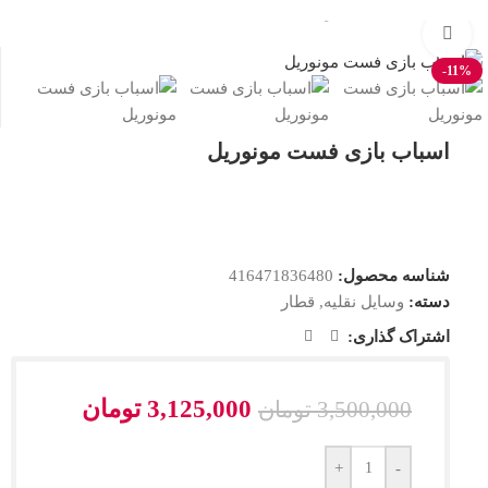
خانه
/
وسایل نقلیه
/
قطار
بزرگنمایی تصویر
-11%
اسباب بازی فست مونوریل
شناسه محصول:
416471836480
دسته:
وسایل نقلیه
,
قطار
اشتراک گذاری:
3,125,000
تومان
3,500,000
تومان
+
-