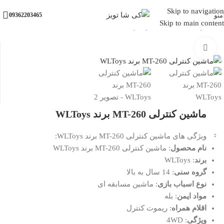
Skip to navigation
منو
09362203465
Skip to main content
خانه
/
وسایل نقلیه
/
ماشین بازی
بزرگنمایی تصویر
ناموجود
ماشین کنترلی MT-260 برند WLToys
ویژگی های ماشین کنترلی MT-260 برند WLToys:
نام محصول
: ماشین کنترلی MT-260 برند WLToys
برند
: WLToys
گروه سنی
: 14 سال به بالا
نوع اسباب بازی
: ماشین مسابقه ای
مواد ایمن
: بله
اقلام همراه
: ریموت کنترل
ویژگی
: 4WD