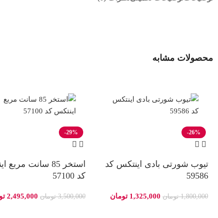
محصولات مشابه
-29%
-26%
تیوب شورتی بادی اینتکس کد
استخر 85 سانت مربع 
59586
کد 57100
1,325,000
تومان
2,495,000
تو
1,800,000
تومان
3,500,000
تومان