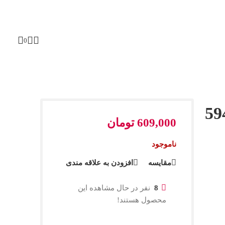
0
کس مدل 59469
609,000
تومان
ناموجود
مقایسه
افزودن به علاقه مندی
8
نفر در حال مشاهده این
محصول هستند!